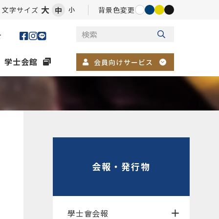
大
文字サイズ
中
背景色変更
小
せ
学士会館
会員向けサービス
会報・発行物
學士會会報