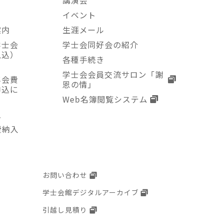
講演会
て
イベント
案内
生涯メール
学士会
学士会同好会の紹介
払込）
各種手続き
学士会会員交流サロン「謝
年会費
恩の情」
申込に
Web名簿閲覧システム
入
費納入
お問い合わせ
学士会館デジタルアーカイブ
引越し見積り