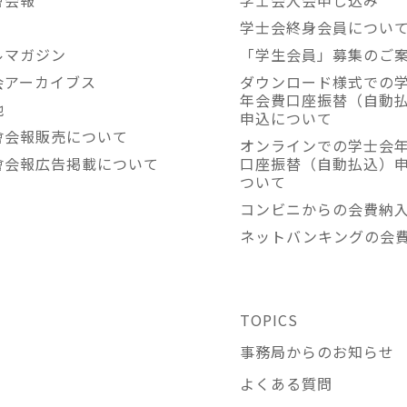
會会報
学士会入会申し込み
学士会終身会員につい
ルマガジン
「学生会員」募集のご
会アーカイブス
ダウンロード様式での
年会費口座振替（自動
他
申込について
會会報販売について
オンラインでの学士会
會会報広告掲載について
口座振替（自動払込）
ついて
コンビニからの会費納
ネットバンキングの会
TOPICS
事務局からのお知らせ
よくある質問