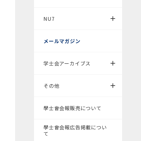
NU7
メールマガジン
学士会アーカイブス
その他
學士會会報販売について
學士會会報広告掲載につい
て