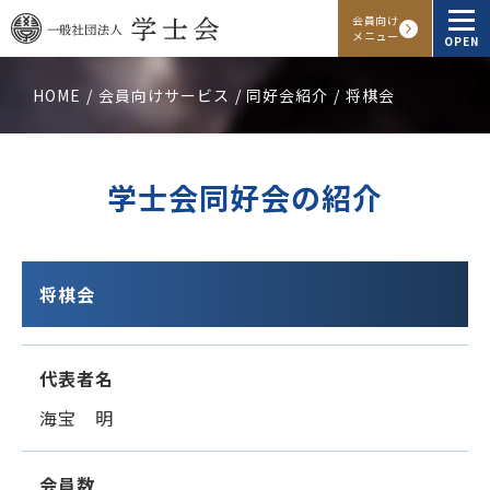
会員向け
メニュー
OPEN
HOME
会員向けサービス
同好会紹介
将棋会
学士会概要
会報・発行物
学士会同好会の紹介
入会申し込み
会員向けサービス
将棋会
代表者名
アクセス
よくある質問
お問い合わせ
海宝 明
Facebook
Instagram
LINE
会員数