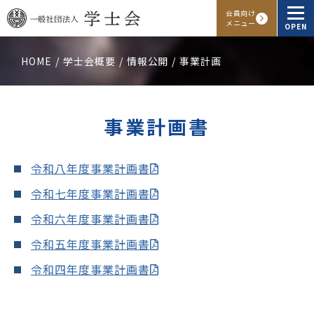
会員向け
メニュー
OPEN
HOME
学士会概要
情報公開
事業計画
学士会概要
会報・発行物
事業計画書
入会申し込み
令和八年度事業計画書
会員向けサービス
令和七年度事業計画書
令和六年度事業計画書
アクセス
よくある質問
お問い合わせ
令和五年度事業計画書
令和四年度事業計画書
Facebook
Instagram
LINE