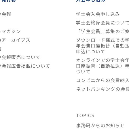
會会報
学士会入会申し込み
学士会終身会員につい
ルマガジン
「学生会員」募集のご
会アーカイブス
ダウンロード様式での
年会費口座振替（自動
他
申込について
會会報販売について
オンラインでの学士会
會会報広告掲載について
口座振替（自動払込）
ついて
コンビニからの会費納
ネットバンキングの会
TOPICS
事務局からのお知らせ