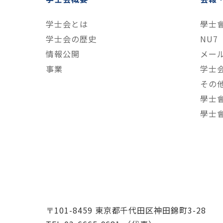
学士会とは
學士
学士会の歴史
NU7
情報公開
メー
事業
学士
その
學士
學士
〒101-8459 東京都千代田区神田錦町3-28