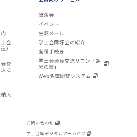
講演会
て
イベント
案内
生涯メール
学士会
学士会同好会の紹介
払込）
各種手続き
学士会会員交流サロン「謝
年会費
恩の情」
申込に
Web名簿閲覧システム
入
費納入
お問い合わせ
学士会館デジタルアーカイブ