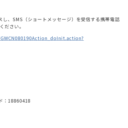
セスし、SMS（ショートメッセージ）を受信する携帯電話
力ください。
FGWCN080190Action_doInit.action?
：18860418