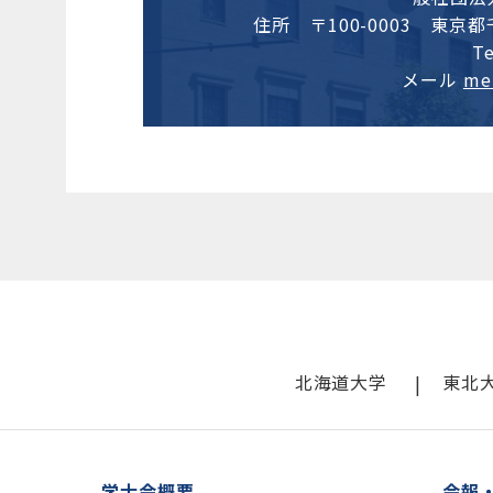
住所 〒100-0003 東京
T
メール
me
北海道大学
東北
学士会概要
会報