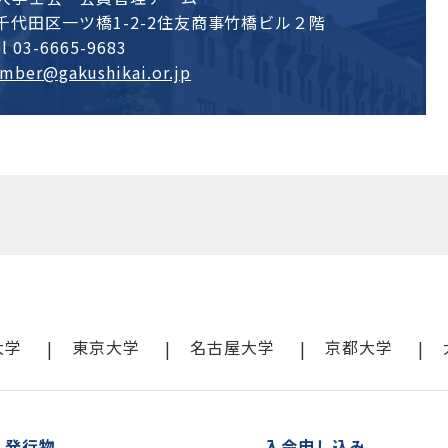
都千代田区一ツ橋1-2-2住友商事竹橋ビル２階
el
03-6665-9683
mber@gakushikai.or.jp
大学
東京大学
名古屋大学
京都大学
・発行物
入会申し込み