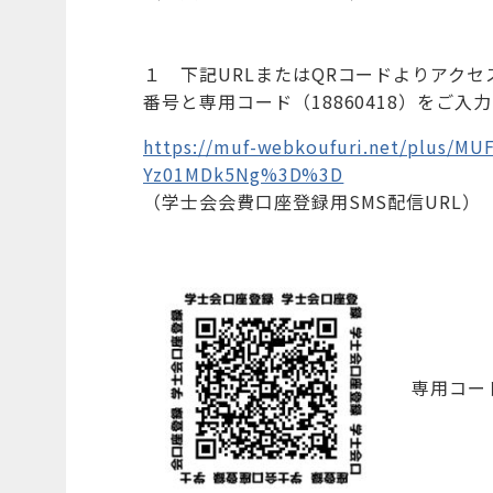
１ 下記URLまたはQRコードよりアク
番号と専用コード（18860418）をご入
https://muf-webkoufuri.net/plus/MU
Yz01MDk5Ng%3D%3D
（学士会会費口座登録用SMS配信URL）
専用コード