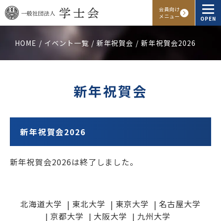
会員向け
メニュー
OPEN
HOME
イベント一覧
新年祝賀会
新年祝賀会2026
学士会概要
会報・発行物
新年祝賀会
入会申し込み
会員向けサービス
新年祝賀会2026
新年祝賀会2026は終了しました。
アクセス
よくある質問
お問い合わせ
北海道大学
Facebook
東北大学
Instagram
東京大学
LINE
名古屋大学
京都大学
大阪大学
九州大学