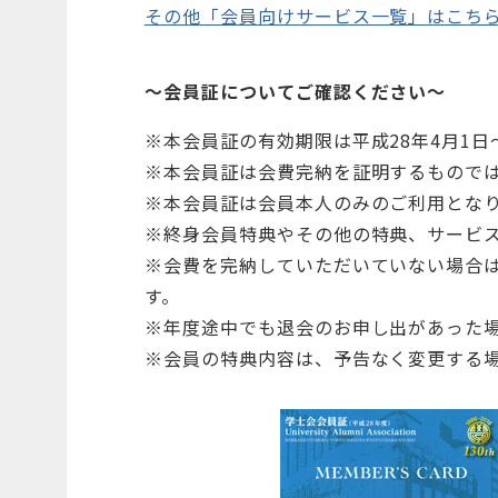
その他「会員向けサービス一覧」はこち
～会員証についてご確認ください～
※本会員証の有効期限は平成28年4月1日～
※本会員証は会費完納を証明するもので
※本会員証は会員本人のみのご利用とな
※終身会員特典やその他の特典、サービ
※会費を完納していただいていない場合
す。
※年度途中でも退会のお申し出があった
※会員の特典内容は、予告なく変更する