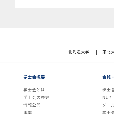
北海道大学
東北
学士会概要
会報
学士会とは
學士
学士会の歴史
NU7
情報公開
メー
事業
学士