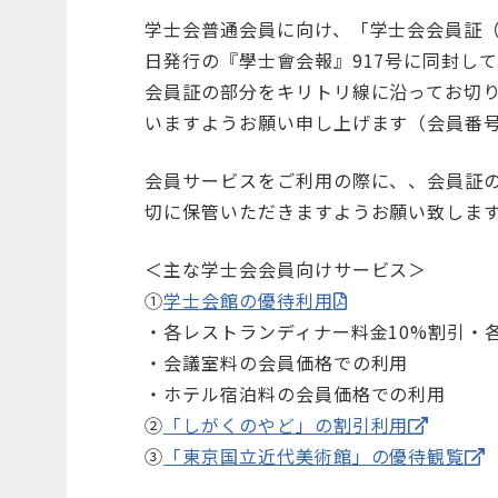
学士会普通会員に向け、「学士会会員証（
日発行の『學士會会報』917号に同封し
会員証の部分をキリトリ線に沿ってお切
いますようお願い申し上げます（会員番
会員サービスをご利用の際に、、会員証
切に保管いただきますようお願い致しま
＜主な学士会会員向けサービス＞
①
学士会館の優待利用
・各レストランディナー料金10%割引・
・会議室料の会員価格での利用
・ホテル宿泊料の会員価格での利用
②
「しがくのやど」の割引利用
③
「東京国立近代美術館」の優待観覧