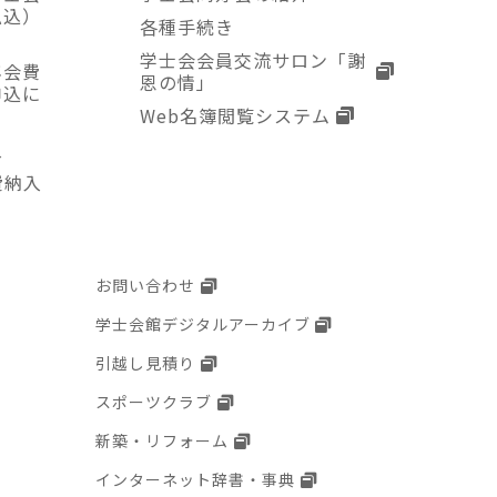
払込）
各種手続き
学士会会員交流サロン「謝
年会費
恩の情」
申込に
Web名簿閲覧システム
入
費納入
お問い合わせ
学士会館デジタルアーカイブ
引越し見積り
スポーツクラブ
新築・リフォーム
インターネット辞書・事典