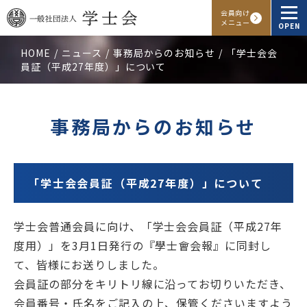
会員向け
メニュー
OPEN
HOME
ニュース
事務局からのお知らせ
「学士会会
員証（平成27年度）」について
学士会概要
会報・発行物
事務局からのお知らせ
入会申し込み
会員向けサービス
「学士会会員証（平成27年度）」について
学士会普通会員に向け、「学士会会員証（平成27年
アクセス
よくある質問
お問い合わせ
度用）」を3月1日発行の『學士會会報』に同封し
て、皆様にお送りしました。
Facebook
Instagram
LINE
会員証の部分をキリトリ線に沿ってお切りいただき、
会員番号・氏名をご記入の上、保管くださいますよう