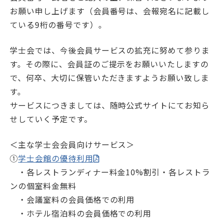
お願い申し上げます（会員番号は、会報宛名に記載し
学士会館
ている9桁の番号です）。
学士会では、今後会員サービスの拡充に努めて参りま
す。その際に、会員証のご提示をお願いいたしますの
で、何卒、大切に保管いただきますようお願い致しま
す。
背景色変更
サービスにつきましては、随時公式サイトにてお知ら
せしていく予定です。
＜主な学士会会員向けサービス＞
①
学士会館の優待利用
・各レストランディナー料金10%割引・各レストラ
ンの個室料金無料
・会議室料の会員価格での利用
・ホテル宿泊料の会員価格での利用