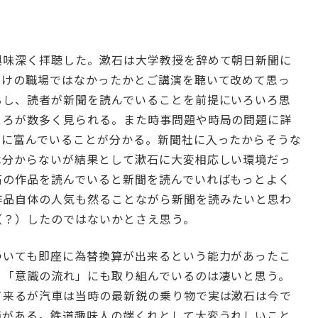
興味深く拝聴した。漱石は大学教授を辞めて朝日新聞に
つけの職場ではなかったかとご講演を聴いて改めて思っ
るし、読者が新聞を読んでいることを前提にいろいろ思
ころが数多く見られる。また時事問題や時局の問題に詳
スに富んでいることが分かる。新聞社に入ったからそうな
は分からないが結果として漱石に大変相応しい環境だっ
石の作品を読んでいると新聞を読んでいればもっとよく
作品自体の人気も然ることながら新聞を読みたいと思わ
（？）したのではないかとさえ思う。
ついても即座に為替換算が出来るという能力があったこ
く「意識の流れ」にも取り組んでいるのは凄いと思う。
て来るが汽車は当時の最新鋭の乗り物で実は漱石は今で
節がある。鉄道趣味人の端くれとして大変うれしいこと