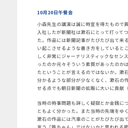
10月20日午餐会
小森先生の講演は誠に時宜を得たもので
入社したが新聞社は漱石にとって打って
た。作品には新聞記事がたびたび出て来
い起こさせるような書き方をしていると
しく非常にジャーナリスティックなセン
ったのか元々そういう素質があったのか
たということが言えるのではないか。漱
分かるような部分が少なくなく、漱石の
せる点でも朝日新聞の拡販に大いに貢献
当時の時事問題も詳しく疑獄とか金銭に
ともよく分かった。また当時の先端をゆ
漱石の作品には汽車のことがたびたび出
言う「鉄ちゃん」ではないかと思われる