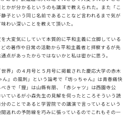
策とかが分かるというのも講演で教えられた。また「こ
が静子という同じ名前であることなど言われるまで気が
ど味わい深いことを教えて頂いた。
度を大変気にしていて本質的に平和主義に立脚している
などの著作や日常の活動から平和主義者と拝察するが先
共通点があったからではないかと私は密かに思う。
「世界」の４月号と５月号に掲載された慶応大学の赤木
ゃん』の風刺」という論考で『坊っちゃん』は青春痛快
るべきで「狸」は山縣有朋、「赤シャツ」は西園寺公
書いているが小森先生の見解を伺ったところそういう読
自分のことであると学習院での講演で言っているという
検閲逃れの予防線を巧みに張っているのでこれもその一