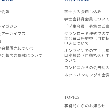
會会報
学士会入会申し込み
学士会終身会員につい
ルマガジン
「学生会員」募集のご
会アーカイブス
ダウンロード様式での
年会費口座振替（自動
他
申込について
會会報販売について
オンラインでの学士会
會会報広告掲載について
口座振替（自動払込）
ついて
コンビニからの会費納
ネットバンキングの会
TOPICS
事務局からのお知らせ