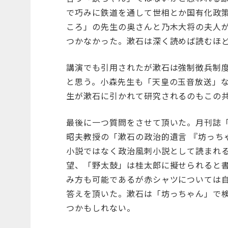
で巧みに鉄道を通して世相とか国有化政
ころ」の先生の奥さんと乃木大将の夫人
つかなかった。漱石は深く読めば読むほ
講演でも引用されたが漱石は強制徴兵制
と思う。小森先生も「天皇の玉音放送」
生が漱石に引かれて研究されるのもこの
最後に一つ質問をさせて頂いた。月刊誌
昭夫教授の「漱石の政治的遺言 『坊っち
小説ではなく政治風刺小説として読まれ
望、「野太鼓」は桂太郎に擬せられると
み方も可能であるが赤シャツについては
答えを頂いた。漱石は「坊っちゃん」で
つかもしれない。