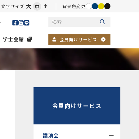
大
文字サイズ
中
背景色変更
小
せ
学士会館
会員向けサービス
」
会員向けサービス
講演会