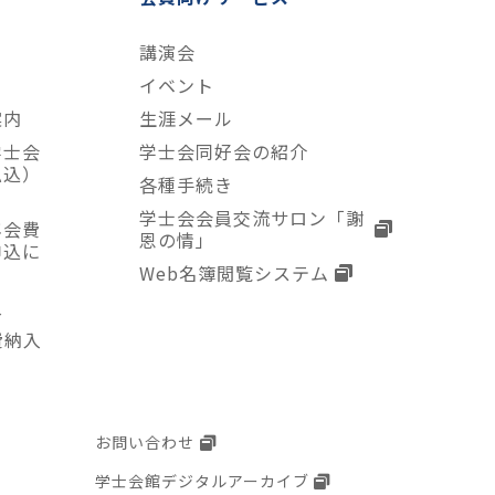
講演会
て
イベント
案内
生涯メール
学士会
学士会同好会の紹介
払込）
各種手続き
学士会会員交流サロン「謝
年会費
恩の情」
申込に
Web名簿閲覧システム
入
費納入
お問い合わせ
学士会館デジタルアーカイブ