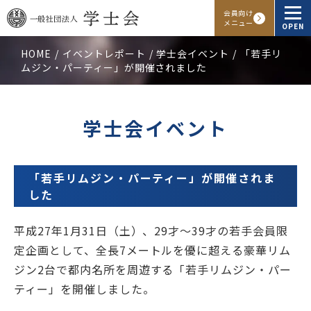
会員向け
メニュー
OPEN
HOME
イベントレポート
学士会イベント
「若手リ
ムジン・パーティー」が開催されました
学士会概要
会報・発行物
学士会イベント
入会申し込み
「若手リムジン・パーティー」が開催されま
会員向けサービス
した
平成27年1月31日（土）、29才～39才の若手会員限
アクセス
よくある質問
お問い合わせ
定企画として、全長7メートルを優に超える豪華リム
ジン2台で都内名所を周遊する「若手リムジン・パー
Facebook
Instagram
LINE
ティー」を開催しました。