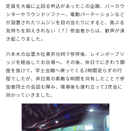
定員を大幅に上回る申込があったこの企画、バーカウ
学士会館
ンターやラウンドソファー、電動パーテーションなど
が設置されたリムジンを目の当たりにすると、高ぶる
気持ちを抑えきれない（？）参加者からは、歓声が沸
き起こりました。
六本木の出雲大社東京分祠で参拝後、レインボーブリ
背景色変更
ッジを経由してお台場へ、その後、休日でにぎわう銀
座を抜けて、学士会館へ戻ってくる2時間足らずの行
程でしたが、非日常の素敵な時間を共有したことで参
加者同士の会話も弾み、降車後も連れ立って2次会に
向かっていきました。