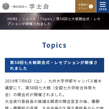
会員向け
メニュー
OPEN
HOME
ニュース
Topics
第58回七大戦開会式・レセ
プションが開催されました
学士会概要
会報・発行物
Topics
入会申し込み
第58回七大戦開会式・レセプションが開催さ
会員向けサービス
れました
2019年7月6日（土）、九州大学伊都キャンパス椎木
アクセス
よくある質問
お問い合わせ
講堂にて、第58回七大戦（全国七大学総合体育大
会）の開会式が開催されました。
Facebook
Instagram
LINE
大会実行委員長の巽謙太朗君の開会宣言の後、優勝
旗・優勝杯の返還、大会会長の久保千春総長からの挨