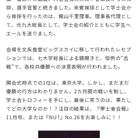
拶、選手宣誓と続きました。来賓挨拶として学士会か
学士会館
ら挨拶を行ったのは、梶山千里理事。理事長代理とし
て、元九大総長として、学士会の紹介とともに学生へ
エールを送りました。
会場を文系食堂ビッグスカイに移して行われたレセプ
ションでは、七大学総長による鏡開きと、恒例の“舌
背景色変更
戦”で、各校共優勝への決意表明が行われました。
開会式時点での1位は、東京大学。しかし、まだまだ
優勝の行方はわかりません。2カ月間の戦いを制し、
学士会トロフィーを手にし、最後に笑うのは、果たし
てどの大学なのか！？注目の結果は、『學士會会報』
11月号、または『NU7』No.26をお楽しみに！！