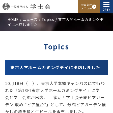
会員向け
メニュー
OPEN
HOME
ニュース
Topics
東京大学ホームカミングデ
イに出店しました
学士会概要
会報・発行物
Topics
入会申し込み
会員向けサービス
東京大学ホームカミングデイに出店しました
10月18日（土）、東京大学本郷キャンパスにて行わ
アクセス
よくある質問
お問い合わせ
れた「第13回東京大学ホームカミングデイ」に学士
会と学士会館が出店、 「復活！学士会分館ビアガー
Facebook
Instagram
LINE
デン 改め “ビア屋台”」として、分館ビアガーデン懐
かしの焼き鳥と生ビールを販売しました。