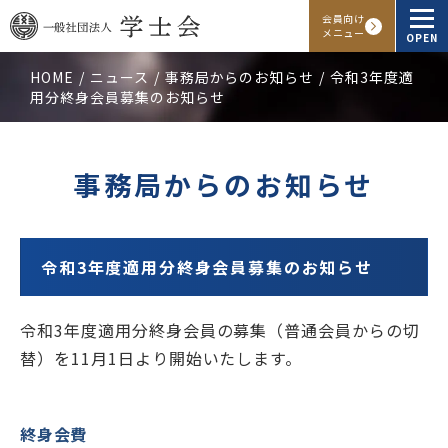
会員向け
メニュー
OPEN
HOME
ニュース
事務局からのお知らせ
令和3年度適
用分終身会員募集のお知らせ
学士会概要
会報・発行物
事務局からのお知らせ
入会申し込み
会員向けサービス
令和3年度適用分終身会員募集のお知らせ
令和3年度適用分終身会員の募集（普通会員からの切
アクセス
よくある質問
お問い合わせ
替）を11月1日より開始いたします。
Facebook
Instagram
LINE
終身会費