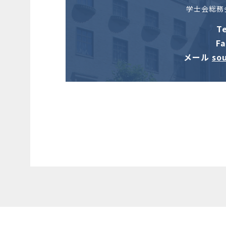
学士会総務会
T
Fa
メール
so