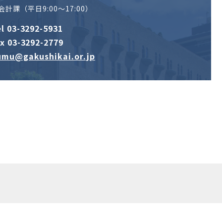
計課（平日9:00～17:00）
el
03-3292-5931
x 03-3292-2779
umu@gakushikai.or.jp