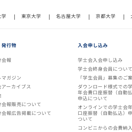
大学
東京大学
名古屋大学
京都大学
・発行物
入会申し込み
會会報
学士会入会申し込み
学士会終身会員につい
ルマガジン
「学生会員」募集のご
会アーカイブス
ダウンロード様式での
年会費口座振替（自動
他
申込について
會会報販売について
オンラインでの学士会
會会報広告掲載について
口座振替（自動払込）
ついて
コンビニからの会費納