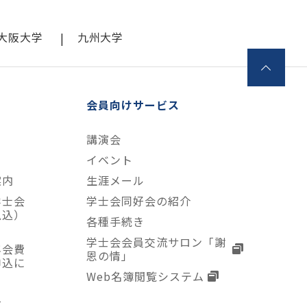
大阪大学
九州大学
会員向けサービス
講演会
て
イベント
案内
生涯メール
学士会
学士会同好会の紹介
払込）
各種手続き
学士会会員交流サロン「謝
年会費
恩の情」
申込に
Web名簿閲覧システム
入