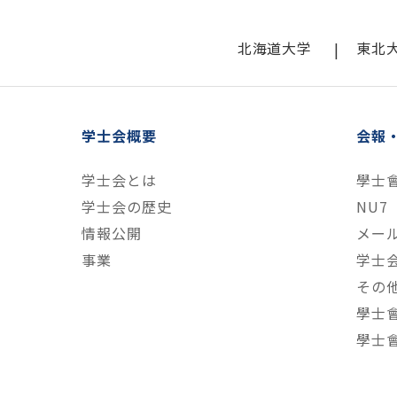
北海道大学
東北
学士会概要
会報
学士会とは
學士
学士会の歴史
NU7
情報公開
メー
事業
学士
その
學士
學士