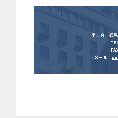
学士会 総務会
TE
FA
メール
so