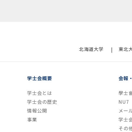
北海道大学
東北
学士会概要
会報
学士会とは
學士
学士会の歴史
NU7
情報公開
メー
事業
学士
その