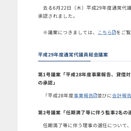
去る6月22日（木）平成29年度通常代
承認されました。
※議案につきましては、
こちら
をご
平成29年度通常代議員総会議案
第1号議案「
平成28年度事業報告、貸借
の承認
」
「平成28年度
事業報告
並びに
会計報
第2号議案「
任期満了等に伴う監事2名の
任期満了等に伴う理事の選任について、