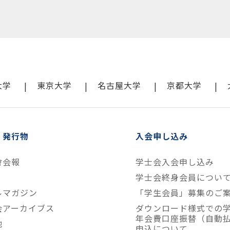
大学
東京大学
名古屋大学
京都大学
・発行物
入会申し込み
會会報
学士会入会申し込み
学士会終身会員につい
ルマガジン
「学生会員」募集のご
会アーカイブス
ダウンロード様式での
年会費口座振替（自動
他
申込について