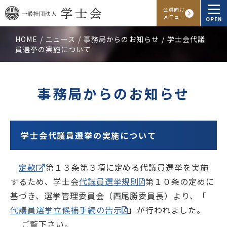
会員向け
メニュー
OPEN
HOME
ニュース
事務局からのお知らせ
学士会代議
員選挙の実施について
学士会概要
会報・発行物
事務局からのお知らせ
入会申し込み
会員向けサービス
学士会代議員選挙の実施について
定款
第１３条第３項に定める代議員選挙を実施
アクセス
よくある質問
お問い合わせ
するため、学士会
代議員選挙規則
第１０条の定めに
基づき、選挙管理委員会（西尾勝委員長）より、「
Facebook
Instagram
LINE
代議員選挙立候補手続の告示
」が行われました。
ご覧下さい。