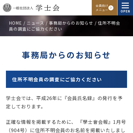
会員向け
メニュー
OPEN
HOME
ニュース
事務局からのお知らせ
住所不明会
員の調査にご協力ください
学士会概要
会報・発行物
事務局からのお知らせ
入会申し込み
会員向けサービス
住所不明会員の調査にご協力ください
学士会では、平成26年に『会員氏名録』の発行を予
アクセス
よくある質問
お問い合わせ
定しております。
正確な情報を掲載するために、 『學士會会報』1月号
Facebook
Instagram
LINE
（904号）に住所不明会員のお名前を掲載いたしまし