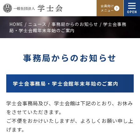
会員向け
メニュー
OPEN
HOME
ニュース
事務局からのお知らせ
学士会事務
局・学士会館年末年始のご案内
学士会概要
会報・発行物
事務局からのお知らせ
入会申し込み
会員向けサービス
学士会事務局・学士会館年末年始のご案内
学士会事務局及び、学士会館は下記のとおり、お休み
アクセス
よくある質問
お問い合わせ
をさせていただきます。
ご不便をおかけいたしますが、よろしくお願い申し上
Facebook
Instagram
LINE
げます。