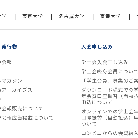
大学
東京大学
名古屋大学
京都大学
・発行物
入会申し込み
會会報
学士会入会申し込み
学士会終身会員につい
ルマガジン
「学生会員」募集のご
会アーカイブス
ダウンロード様式での
年会費口座振替（自動
他
申込について
會会報販売について
オンラインでの学士会
會会報広告掲載について
口座振替（自動払込）
ついて
コンビニからの会費納