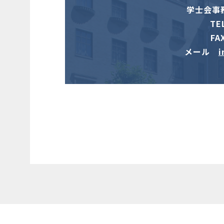
学士会事務
TE
FA
メール
i