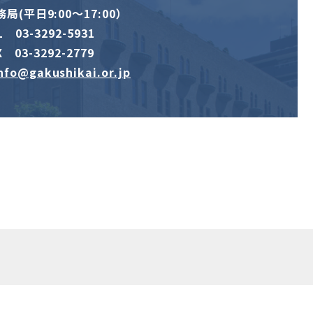
局(平日9:00～17:00）
L 03-3292-5931
X 03-3292-2779
nfo@gakushikai.or.jp