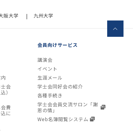
大阪大学
九州大学
会員向けサービス
講演会
て
イベント
案内
生涯メール
学士会
学士会同好会の紹介
払込）
各種手続き
学士会会員交流サロン「謝
年会費
恩の情」
申込に
Web名簿閲覧システム
入