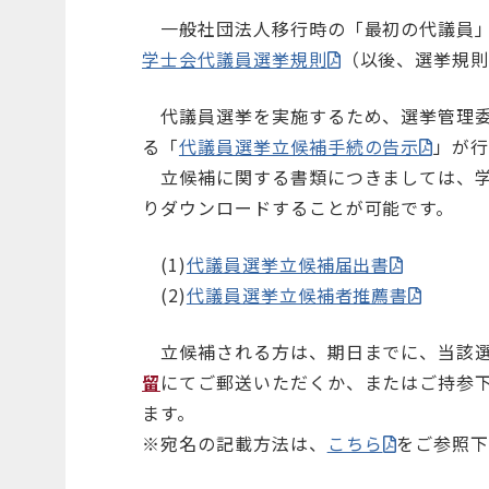
一般社団法人移行時の「最初の代議員」
学士会代議員選挙規則
（以後、選挙規則
代議員選挙を実施するため、選挙管理委
る「
代議員選挙立候補手続の告示
」が
立候補に関する書類につきましては、学
りダウンロードすることが可能です。
(1)
代議員選挙立候補届出書
(2)
代議員選挙立候補者推薦書
立候補される方は、期日までに、当該選
留
にてご郵送いただくか、またはご持参下さ
ます。
※宛名の記載方法は、
こちら
をご参照