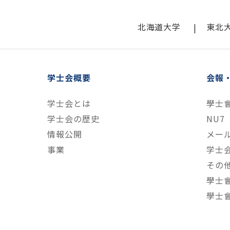
北海道大学
東北
学士会概要
会報
学士会とは
學士
学士会の歴史
NU7
情報公開
メー
事業
学士
その
學士
學士