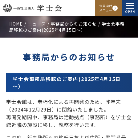
会員向け
メニュー
OPEN
HOME
ニュース
事務局からのお知らせ
学士会事務
局移転のご案内(2025年4月15日～）
学士会概要
会報・発行物
事務局からのお知らせ
入会申し込み
学士会事務局移転のご案内(2025年4月15日
会員向けサービス
～）
学士会館は、老朽化による再開発のため、昨年末
アクセス
よくある質問
お問い合わせ
（2024年12月29日）に閉館いたしました。
再開発期間中、事務局は活動拠点（事務所）を学士会
館近隣の施設に移し、執務を行います。
Facebook
Instagram
LINE
この度、新事務所への移転日および住所・電話番号