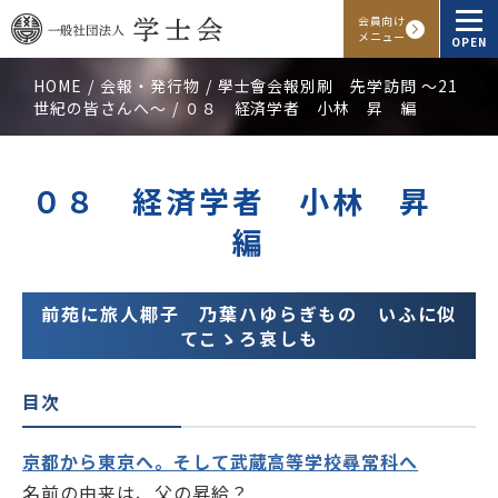
会員向け
メニュー
OPEN
HOME
会報・発行物
學士會会報別刷 先学訪問 ～21
世紀の皆さんへ～
学士会概要
０８ 経済学者 小林 昇 編
会報・発行物
０８ 経済学者 小林 昇
入会申し込み
編
会員向けサービス
前苑に旅人椰子 乃葉ハゆらぎもの いふに似
てこゝろ哀しも
アクセス
よくある質問
お問い合わせ
目次
Facebook
Instagram
LINE
京都から東京へ。そして武蔵高等学校尋常科へ
名前の由来は、父の昇給？