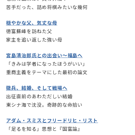
苦手だった、詰め将棋みたいな幾何
学士会館
穏やかな父、気丈な母
徳富蘇峰を訪ねた父
家主を追い返した強い母
宮島清治郎氏との出会い～福島へ
背景色変更
「きみは学者になったほうがいい」
重商主義をテーマにした最初の論文
徴兵、結婚、そして戦場へ
出征直前のあわただしい結婚
東シナ海で沈没。奇跡的な命拾い
アダム・スミスとフリードリヒ・リスト
「足るを知る」思想と『国富論』