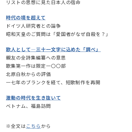
リストの思想に見た日本人の宿命
時代の境を超えて
ドイツ人研究者との論争
昭和天皇のご質問は「愛国者がなぜ自殺を？」
歌人として―三十一文字に込めた「調べ」
親友の全詩集編纂への意思
歌集第一作は限定一〇〇部
北原白秋からの評価
一七年のブランクを経て、短歌制作を再開
激動の時代を生き抜いて
ベトナム、福島訪問
※全文は
こちら
から