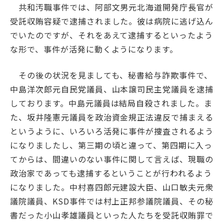
共和汚職事件では、阿部文男元北海道開発庁長官が
受託収賄容疑で逮捕されました。彼は病院に逃げ込ん
でいたのですが、それをあえて逮捕するといったよう
な形で、事件が活発に動くようになります。
その後の状況を見ましても、秘書給与詐欺事件で、
中島洋次郎元自民党議員、山本譲司民主党議員を逮捕
しております。中島元議員は結局自殺されました。ま
た、坂井隆憲元議員を政治資金規正法違反で捕まえる
というように、いろいろ活発に事件が捜査されるよう
になりましたし、第三期の頃と違って、第四期に入っ
てからは、間違いのない事件に関して言えば、現職の
政治家であっても逮捕するということが行われるよう
になりました。中村喜四郎元建設大臣、山口敏夫元衆
議院議員、KSD事件では村上正邦参議院議員、その秘
書だった小山孝雄議員といった人たちを受託収賄罪で