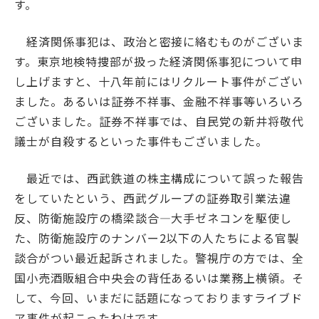
す。
経済関係事犯は、政治と密接に絡むものがございま
す。東京地検特捜部が扱った経済関係事犯について申
し上げますと、十八年前にはリクルート事件がござい
ました。あるいは証券不祥事、金融不祥事等いろいろ
ございました。証券不祥事では、自民党の新井将敬代
議士が自殺するといった事件もございました。
最近では、西武鉄道の株主構成について誤った報告
をしていたという、西武グループの証券取引業法違
反、防衛施設庁の橋梁談合―大手ゼネコンを駆使し
た、防衛施設庁のナンバー2以下の人たちによる官製
談合がつい最近起訴されました。警視庁の方では、全
国小売酒販組合中央会の背任あるいは業務上横領。そ
して、今回、いまだに話題になっておりますライブド
ア事件が起こったわけです。