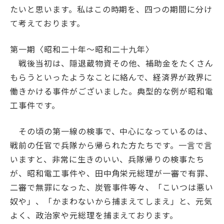
たいと思います。私はこの時期を、四つの期間に分け
て考えております。
第一期
〈昭和二十年～昭和二十九年〉
戦後当初は、隠退蔵物資その他、補助金をたくさん
もらうといったようなことに絡んで、経済界が政界に
働きかける事件がございました。典型的な例が昭和電
工事件です。
その頃の第一線の検事で、中心になっているのは、
戦前の任官で兵隊から帰られた方たちです。一言で言
いますと、非常に生きのいい、兵隊帰りの検事たち
が、昭和電工事件や、田中角栄元総理が一審で有罪、
二審で無罪になった、炭管事件等々、「こいつは悪い
奴や」、「かまわないから捕まえてしまえ」と、元気
よく、政治家や元総理を捕まえております。