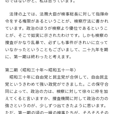
のではないかと、私は思っています。
法律の上では、法務大臣が検事総長に対して指揮命
令をする権限があるということが、検察庁法に書かれ
ています。政治のほうが検察より優位であるというこ
とが、そこで如実に示されたわけです。しかも検察の
捜査がかなり乱暴で、必ずしも事件がきれいに立って
いなかったということもございまして、二十九年を期
に、第一期は終わったと考えます。
第二期
〈昭和三十年～昭和五十一年〉
昭和三十年に自由党と民主党が合併して、自由民主
党というきわめて強い政党ができました。この保守合
同によって、政治の力は、検察に対して徐々に枠を加
えてくると言いますか、捜査機関に対して政治の力の
強さというのが、少しずつ出てきたように思います。
ただ、第一期の頃の一線の検事たちが、そろそろその