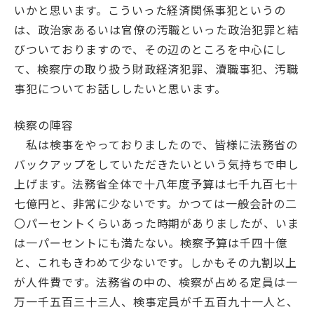
いかと思います。こういった経済関係事犯というの
は、政治家あるいは官僚の汚職といった政治犯罪と結
びついておりますので、その辺のところを中心にし
て、検察庁の取り扱う財政経済犯罪、瀆職事犯、汚職
事犯についてお話ししたいと思います。
検察の陣容
私は検事をやっておりましたので、皆様に法務省の
バックアップをしていただきたいという気持ちで申し
上げます。法務省全体で十八年度予算は七千九百七十
七億円と、非常に少ないです。かつては一般会計の二
〇パーセントくらいあった時期がありましたが、いま
は一パーセントにも満たない。検察予算は千四十億
と、これもきわめて少ないです。しかもその九割以上
が人件費です。法務省の中の、検察が占める定員は一
万一千五百三十三人、検事定員が千五百九十一人と、