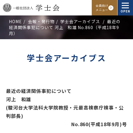
会員向け
メニュー
OPEN
HOME
会報・発行物
学士会アーカイブス
最近の
経済関係事犯について 河上 和雄 No.860（平成18年9
学士会概要
月）
会報・発行物
学士会アーカイブス
入会申し込み
会員向けサービス
最近の経済関係事犯について
河上 和雄
アクセス
よくある質問
お問い合わせ
(駿河台大学法科大学院教授・元最高検察庁検事・公
判部長)
Facebook
Instagram
LINE
No.860(平成18年9月)号