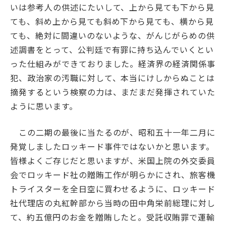
いは参考人の供述にたいして、上から見ても下から見
ても、斜め上から見ても斜め下から見ても、横から見
ても、絶対に間違いのないような、がんじがらめの供
述調書をとって、公判廷で有罪に持ち込んでいくとい
った仕組みができておりました。経済界の経済関係事
犯、政治家の汚職に対して、本当にけしからぬことは
摘発するという検察の力は、まだまだ発揮されていた
ように思います。
この二期の最後に当たるのが、昭和五十一年二月に
発覚しましたロッキード事件ではないかと思います。
皆様よくご存じだと思いますが、米国上院の外交委員
会でロッキード社の贈賄工作が明らかにされ、旅客機
トライスターを全日空に買わせるように、ロッキード
社代理店の丸紅幹部から当時の田中角栄前総理に対し
て、約五億円のお金を贈賄したと。受託収賄罪で運輸