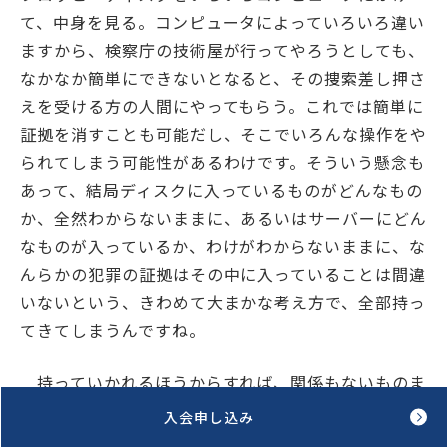
て、中身を見る。コンピュータによっていろいろ違い
ますから、検察庁の技術屋が行ってやろうとしても、
なかなか簡単にできないとなると、その捜索差し押さ
えを受ける方の人間にやってもらう。これでは簡単に
証拠を消すことも可能だし、そこでいろんな操作をや
られてしまう可能性があるわけです。そういう懸念も
あって、結局ディスクに入っているものがどんなもの
か、全然わからないままに、あるいはサーバーにどん
なものが入っているか、わけがわからないままに、な
んらかの犯罪の証拠はその中に入っていることは間違
いないという、きわめて大まかな考え方で、全部持っ
てきてしまうんですね。
持っていかれるほうからすれば、関係もないものま
で持っていかれたということであれば、準抗告と言い
入会申し込み
ますが、違法な差し押さえをしたという不服申し立て