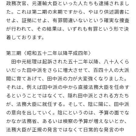
政務次官、元運輸大臣といった人たちも逮捕されまし
た。これは第二期の末期ですから、やはり供述調書に
せよ、証拠にせよ、有罪間違いないという確実な捜査
が行われて、その結果は、いずれも有罪という形で決
着しております。
第三期
〈昭和五十二年以降平成四年〉
田中元総理は起訴された五十二年以降、八十人くら
いだった田中派をさらに増大させて、百四十人の大派
閥に育てあげて、田中派の力が大変強くなりました。
それは、例えば田中派の中から直接法務大臣を任命す
るということではなくて、隠れ田中派とされる方たち
が、法務大臣に就任する。そして、陰に陽に、田中派
の意向を出していく。陰にというのは、予算の面でな
かなか法務省、あるいは検察の予算が増えないとか、
法務大臣が正規の発言ではなくて日常的な発言の中