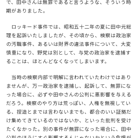
で、田中さんは無罪であると言うような、そういう時
期がありました。
ロッキード事件では、昭和五十二年の夏に田中元総
理を起訴いたしましたが、その頃から、検察は政治家
の汚職事件、あるいは財界の違法事件について、大変
慎重になり、野党は別として、与党の政治家を逮捕す
ることは、ほとんどなくなってしまいます。
当時の検察内部で明解に言われていたわけではあり
ませんが、万一政治家を逮捕し、起訴して、無罪にな
った場合に、必ずや田中さんの公判に悪影響を与える
だろう。検察のやり方は荒っぽい、人権を無視してい
る、捏造とまでは言わないまでも、都合のいい証拠だ
け集めてきているのではないか、といった批判を受け
たくなかった。別の事件が無罪になった場合に、田中
公判のほうにすぐ影響するんじゃないかという危惧が