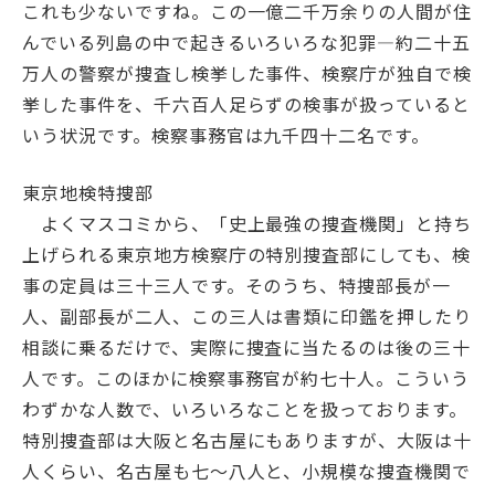
これも少ないですね。この一億二千万余りの人間が住
んでいる列島の中で起きるいろいろな犯罪―約二十五
万人の警察が捜査し検挙した事件、検察庁が独自で検
挙した事件を、千六百人足らずの検事が扱っていると
いう状況です。検察事務官は九千四十二名です。
東京地検特捜部
よくマスコミから、「史上最強の捜査機関」と持ち
上げられる東京地方検察庁の特別捜査部にしても、検
事の定員は三十三人です。そのうち、特捜部長が一
人、副部長が二人、この三人は書類に印鑑を押したり
相談に乗るだけで、実際に捜査に当たるのは後の三十
人です。このほかに検察事務官が約七十人。こういう
わずかな人数で、いろいろなことを扱っております。
特別捜査部は大阪と名古屋にもありますが、大阪は十
人くらい、名古屋も七～八人と、小規模な捜査機関で