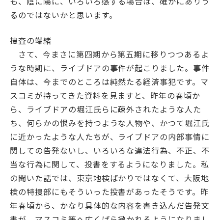
も、陰に陽に、いろいろ感ずる場合は、確かにありう
るのではないかと思います。
捜査の端緒
さて、今まさに第四期から第五期に移りつつあるよ
うな時期に、ライブドアの事件が起こりました。事件
自体は、今までのところは純然たる経済事犯です。マ
スコミが持ってきた資料を見ますと、昨年の春頃か
ら、ライブドアの堀江氏らに疎外されたような人た
ち、何らかの恨みを持つような人物や、かつて堀江氏
に近かったような人たちが、ライブドアの内部事情に
関しての告発ないし、いろいろな違法行為、不正、不
当な行為に関して、投書をするようになりました。私
の聞いた話では、東京地検ばかりではなくて、大阪地
検の特捜部にもそういった投書があったそうです。昨
年春頃から、かなり具体的な内容を書き込んだ告発文
書が、マスコミ等へ広くばら撒かれるようになりまし