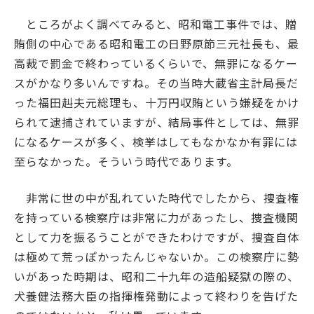
ところがよく調べてみると、昭和電工事件では、贈
賄側の中心である昭和電工の日野原節三元社長も、最
高裁で罰金で終わっているくらいで、無罪になるケー
スがかなり多いんですね。その当時大蔵省主計局長だ
った福田赳夫元総理も、十万円収賄という嫌疑をかけ
られて逮捕されていますが、結局事件としては、無罪
になるケースが多く、検挙はしてもなかなか有罪には
至らなかった。そういう時代であります。
非常に世の中が乱れていた時代でしたから、捜査権
を持っている検察庁は非常に力があったし、捜査機関
として力を振るうことができたわけですが、捜査自体
は極めて荒っぽかったんじゃないか。この検察庁に勢
いがあった時期は、昭和二十九年の造船疑獄の際の、
犬養健法務大臣の指揮権発動によって終わりを告げた