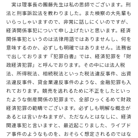
実は理事長の團藤先生は私の思師でございます。刑
学士会館
法と刑事訴訟法を教わりました。また検察の大先輩も
いらっしゃいますので、非常に話しにくいのですが、
経済関係事犯について申し上げたいと思います。経済
関係事犯というのは法律用語ではありませんし、何を
意味するのか、必ずしも明確ではありません。法務省
で出しております『犯罪白書』では、経済犯罪を「財
背景色変更
政経済犯罪」と呼んでおります。その中には法人税
法、所得税法、相続税法といった税法違反事件、出資
法違反事件、貸金業違反事件のような、金融犯罪も入
れております。競売を逃れるために不正をしたといっ
たような倒産関係の犯罪まで、全部ひっくるめて財政
経済犯罪の範疇でございます。必ずしも明解な概念が
あるとは言いかねますが、ただなんとはなしに、経済
関連事犯と言いますと、最近起こりました、ライブド
ア事件のようなものを、おそらく想定されるのではな