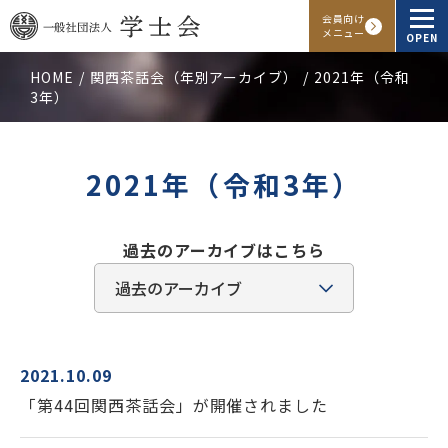
会員向け
メニュー
OPEN
HOME
関西茶話会（年別アーカイブ）
2021年（令和
3年）
学士会概要
会報・発行物
2021年（令和3年）
入会申し込み
過去のアーカイブはこちら
会員向けサービス
アクセス
よくある質問
お問い合わせ
2021.10.09
「第44回関西茶話会」が開催されました
Facebook
Instagram
LINE