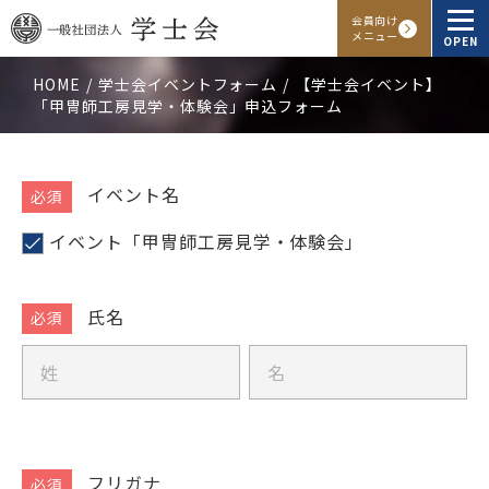
会員向け
メニュー
OPEN
HOME
学士会イベントフォーム
【学士会イベント】
「甲冑師工房見学・体験会」申込フォーム
学士会概要
会報・発行物
【学
イベント名
士
入会申し込み
イベント「甲冑師工房見学・体験会」
会
主
会員向けサービス
催
氏名
イ
ベ
氏
氏
アクセス
よくある質問
お問い合わせ
ン
名
名
ト】
「甲
Facebook
Instagram
LINE
冑
フリガナ