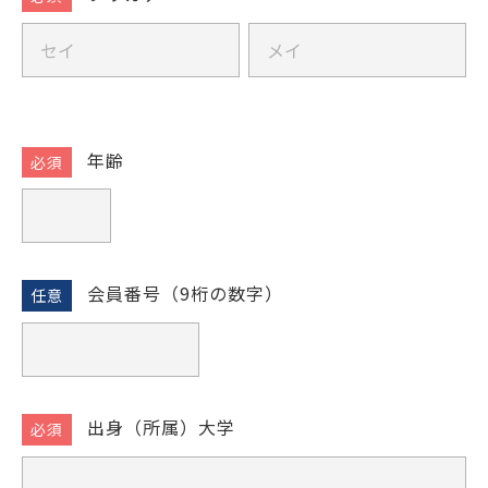
師
工
学士会館
フ
フ
房
リ
リ
見
ガ
ガ
学・
ナ
ナ
体
年齢
験
会」
イ
背景色変更
ベ
ン
会員番号（9桁の数字）
ト
出身（所属）大学