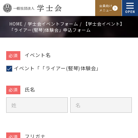
会員向け
メニュー
OPEN
HOME
学士会イベントフォーム
【学士会イベント】
「ライアー(竪琴)体験会」申込フォーム
学士会概要
会報・発行物
【学
イベント名
士
入会申し込み
イベント「「ライアー(竪琴)体験会」
会
主
会員向けサービス
催
氏名
イ
ベ
氏
氏
アクセス
よくある質問
お問い合わせ
ン
名
名
ト】
「ラ
Facebook
Instagram
LINE
イ
フリガナ