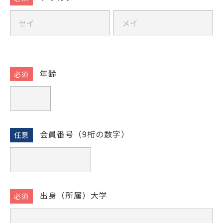
ア
ー
学士会館
フ
フ
(竪
リ
リ
琴)
ガ
ガ
体
ナ
ナ
験
年齢
会」
背景色変更
会員番号（9桁の数字）
出身（所属）大学