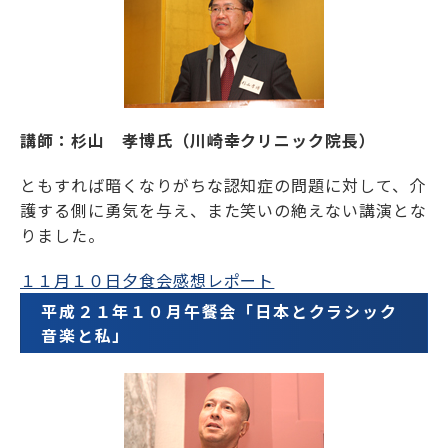
学士会館
講師：杉山 孝博氏（川崎幸クリニック院長）
ともすれば暗くなりがちな認知症の問題に対して、介
背景色変更
護する側に勇気を与え、また笑いの絶えない講演とな
りました。
１１月１０日夕食会感想レポート
平成２１年１０月午餐会「日本とクラシック
音楽と私」