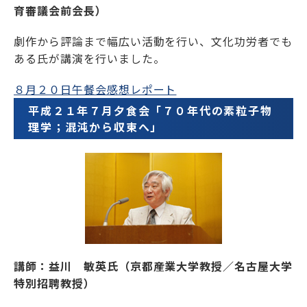
育審議会前会長）
劇作から評論まで幅広い活動を行い、文化功労者でも
ある氏が講演を行いました。
８月２０日午餐会感想レポート
平成２１年７月夕食会「７０年代の素粒子物
理学；混沌から収束へ」
講師：益川 敏英氏（京都産業大学教授／名古屋大学
特別招聘教授）