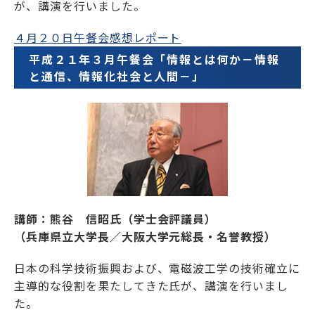
が、講演を行いました。
４月２０日午餐会感想レポート
平成２１年３月午餐会「情報とは何か－情報
と通信、情報化社会と人間－」
講師：熊谷 信昭氏（学士会評議員）
（兵庫県立大学長／大阪大学元総長・名誉教授）
日本の科学技術振興および、電磁波工学の技術確立に
主導的な役割を果たしてきた氏が、講演を行いまし
た。