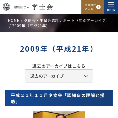
会員向け
メニュー
OPEN
HOME
夕食会・午餐会感想レポート（年別アーカイブ）
2009年（平成21年）
学士会概要
会報・発行物
2009年（平成21年）
入会申し込み
過去のアーカイブはこちら
会員向けサービス
アクセス
よくある質問
お問い合わせ
平成２１年１１月夕食会「認知症の理解と援
助」
Facebook
Instagram
LINE