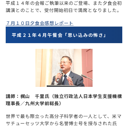
平成１４年の会報ご執筆以来のご登場、また夕食会初
講演とのことで、受付開始初日で満席となりました。
７月１０日夕食会感想レポート
平成２１年４月午餐会「思い込みの怖さ」
講師：梶山 千里氏（独立行政法人日本学生支援機構
理事長／九州大学前総長）
世界で最も際立った高分子科学者の一人として、米マ
サチューセッツ大学から名誉博士号を授与された氏